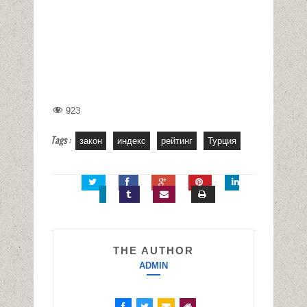
923
Tags :
закон
индекс
рейтинг
Турция
THE AUTHOR
ADMIN