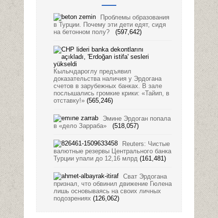
Проблемы образования
в Турции. Почему эти дети едят, сидя
на бетонном полу?
(597,642)
Кылычдароглу предъявил
доказательства наличия у Эрдогана
счетов в зарубежных банках. В зале
послышались громкие крики: «Тайип, в
отставку!»
(565,246)
Эмине Эрдоган попала
в «дело Зарраба»
(518,057)
Reuters: Чистые
валютные резервы Центрального банка
Турции упали до 12,16 млрд
(161,481)
Сват Эрдогана
признал, что обвинил движение Гюлена
лишь основываясь на своих личных
подозрениях
(126,062)