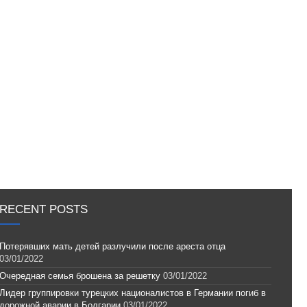
RECENT POSTS
Потерявших мать детей разлучили после ареста отца
03/01/2022
Очередная семья брошена за решетку
03/01/2022
Лидер группировки турецких националистов в Германии погиб в
дорожной аварии в Болгарии
03/01/2022