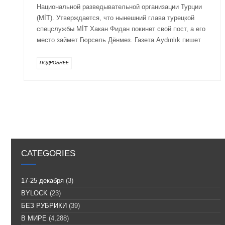
Национальной разведывательной организации Турции
(MİT). Утверждается, что нынешний глава турецкой
спецслужбы MİT Хакан Фидан покинет свой пост, а его
место займет Гюрсель Дёнмез. Газета Aydınlık пишет
ПОДРОБНЕЕ
CATEGORIES
17-25 декабря
(3)
BYLOCK
(23)
БЕЗ РУБРИКИ
(39)
В МИРЕ
(4,288)