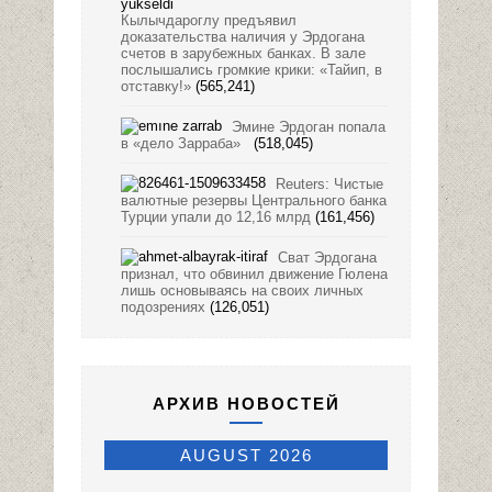
Кылычдароглу предъявил
доказательства наличия у Эрдогана
счетов в зарубежных банках. В зале
послышались громкие крики: «Тайип, в
отставку!»
(565,241)
Эмине Эрдоган попала
в «дело Зарраба»
(518,045)
Reuters: Чистые
валютные резервы Центрального банка
Турции упали до 12,16 млрд
(161,456)
Сват Эрдогана
признал, что обвинил движение Гюлена
лишь основываясь на своих личных
подозрениях
(126,051)
АРХИВ НОВОСТЕЙ
AUGUST 2026