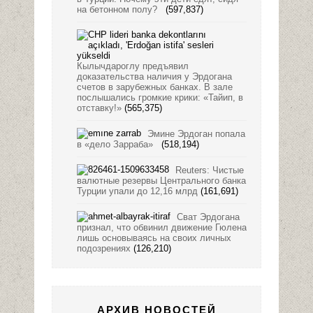
на бетонном полу?
(597,837)
Кылычдароглу предъявил
доказательства наличия у Эрдогана
счетов в зарубежных банках. В зале
послышались громкие крики: «Тайип, в
отставку!»
(565,375)
Эмине Эрдоган попала
в «дело Зарраба»
(518,194)
Reuters: Чистые
валютные резервы Центрального банка
Турции упали до 12,16 млрд
(161,691)
Сват Эрдогана
признал, что обвинил движение Гюлена
лишь основываясь на своих личных
подозрениях
(126,210)
АРХИВ НОВОСТЕЙ