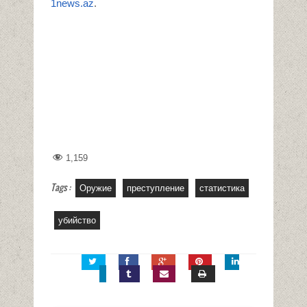
1news.az
.
1,159
Tags :
Оружие
преступление
статистика
убийство