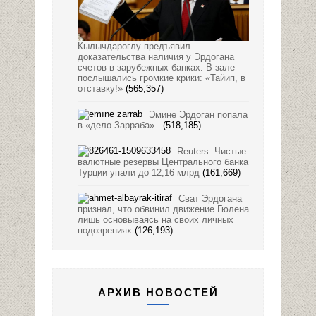
Кылычдароглу предъявил
доказательства наличия у Эрдогана
счетов в зарубежных банках. В зале
послышались громкие крики: «Тайип, в
отставку!»
(565,357)
Эмине Эрдоган попала
в «дело Зарраба»
(518,185)
Reuters: Чистые
валютные резервы Центрального банка
Турции упали до 12,16 млрд
(161,669)
Сват Эрдогана
признал, что обвинил движение Гюлена
лишь основываясь на своих личных
подозрениях
(126,193)
АРХИВ НОВОСТЕЙ