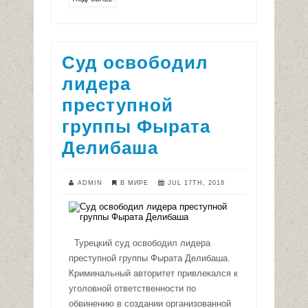
Суд освободил
лидера
преступной
группы Фырата
Делибаша
ADMIN
В МИРЕ
JUL 17TH, 2018
Турецкий суд освободил лидера
преступной группы Фырата Делибаша.
Криминальный авторитет привлекался к
уголовной ответственности по
обвинению в создании организованной