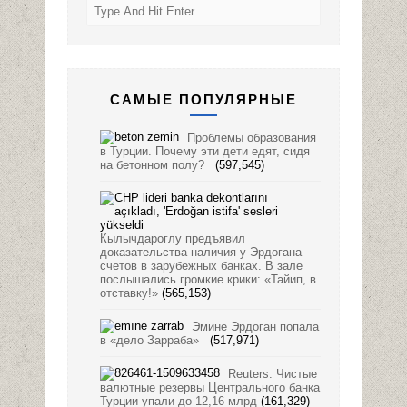
САМЫЕ ПОПУЛЯРНЫЕ
Проблемы образования
в Турции. Почему эти дети едят, сидя
на бетонном полу?
(597,545)
Кылычдароглу предъявил
доказательства наличия у Эрдогана
счетов в зарубежных банках. В зале
послышались громкие крики: «Тайип, в
отставку!»
(565,153)
Эмине Эрдоган попала
в «дело Зарраба»
(517,971)
Reuters: Чистые
валютные резервы Центрального банка
Турции упали до 12,16 млрд
(161,329)