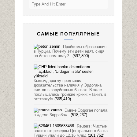
САМЫЕ ПОПУЛЯРНЫЕ
Проблемы образования
в Турции. Почему эти дети едят, сидя
на бетонном полу?
(597,890)
Кылычдароглу предъявил
доказательства наличия у Эрдогана
счетов в зарубежных банках. В зале
послышались громкие крики: «Тайип, в
отставку!»
(565,419)
Эмине Эрдоган попала
в «дело Зарраба»
(518,237)
Reuters: Чистые
валютные резервы Центрального банка
Турции упали до 12,16 млрд
(161,752)