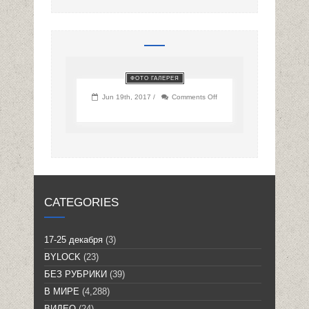
ФОТО ГАЛЕРЕЯ
on
Jun 19th, 2017 /
Comments Off
CATEGORIES
17-25 декабря
(3)
BYLOCK
(23)
БЕЗ РУБРИКИ
(39)
В МИРЕ
(4,288)
ВИДЕО
(24)