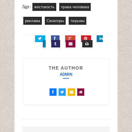
Tags :
жестокость
права человека
реклама
Сенаторы
тюрьмы
THE AUTHOR
ADMIN