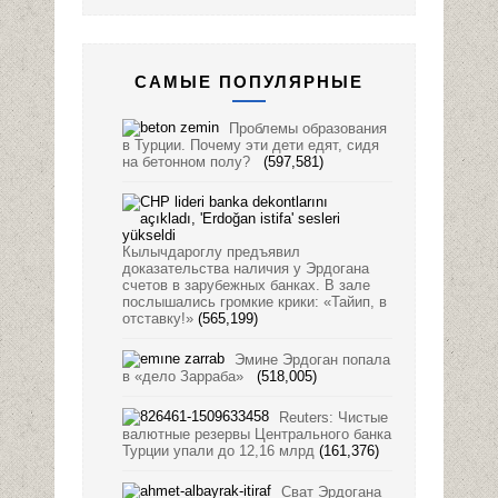
САМЫЕ ПОПУЛЯРНЫЕ
Проблемы образования
в Турции. Почему эти дети едят, сидя
на бетонном полу?
(597,581)
Кылычдароглу предъявил
доказательства наличия у Эрдогана
счетов в зарубежных банках. В зале
послышались громкие крики: «Тайип, в
отставку!»
(565,199)
Эмине Эрдоган попала
в «дело Зарраба»
(518,005)
Reuters: Чистые
валютные резервы Центрального банка
Турции упали до 12,16 млрд
(161,376)
Сват Эрдогана