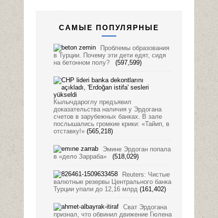
САМЫЕ ПОПУЛЯРНЫЕ
Проблемы образования
в Турции. Почему эти дети едят, сидя
на бетонном полу?
(597,599)
Кылычдароглу предъявил
доказательства наличия у Эрдогана
счетов в зарубежных банках. В зале
послышались громкие крики: «Тайип, в
отставку!»
(565,218)
Эмине Эрдоган попала
в «дело Зарраба»
(518,029)
Reuters: Чистые
валютные резервы Центрального банка
Турции упали до 12,16 млрд
(161,402)
Сват Эрдогана
признал, что обвинил движение Гюлена