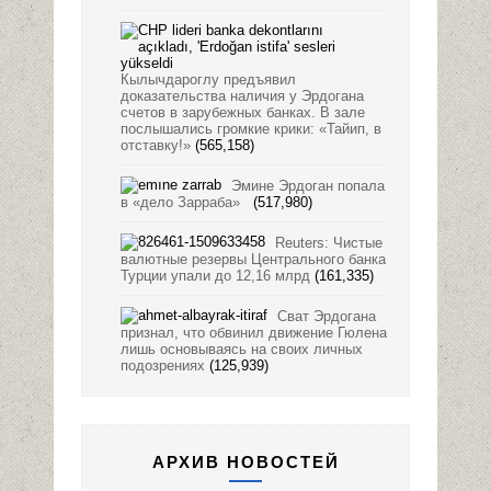
Кылычдароглу предъявил
доказательства наличия у Эрдогана
счетов в зарубежных банках. В зале
послышались громкие крики: «Тайип, в
отставку!»
(565,158)
Эмине Эрдоган попала
в «дело Зарраба»
(517,980)
Reuters: Чистые
валютные резервы Центрального банка
Турции упали до 12,16 млрд
(161,335)
Сват Эрдогана
признал, что обвинил движение Гюлена
лишь основываясь на своих личных
подозрениях
(125,939)
АРХИВ НОВОСТЕЙ