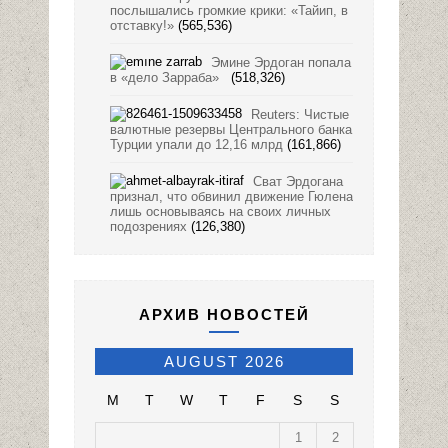
послышались громкие крики: «Тайип, в
отставку!»
(565,536)
Эмине Эрдоган попала
в «дело Зарраба»
(518,326)
Reuters: Чистые
валютные резервы Центрального банка
Турции упали до 12,16 млрд
(161,866)
Сват Эрдогана
признал, что обвинил движение Гюлена
лишь основываясь на своих личных
подозрениях
(126,380)
АРХИВ НОВОСТЕЙ
AUGUST 2026
M
T
W
T
F
S
S
1
2