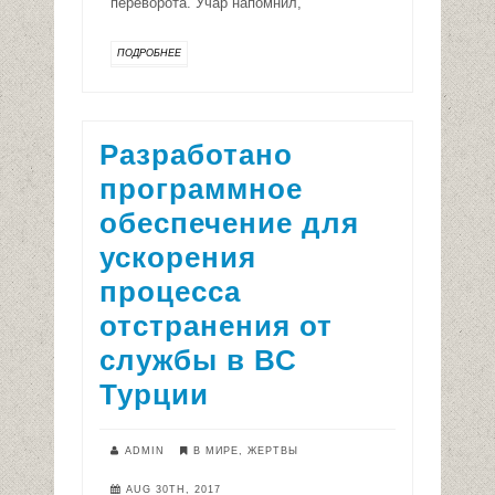
переворота. Учар напомнил,
ПОДРОБНЕЕ
Разработано
программное
обеспечение для
ускорения
процесса
отстранения от
службы в ВС
Турции
ADMIN
В МИРЕ
,
ЖЕРТВЫ
AUG 30TH, 2017