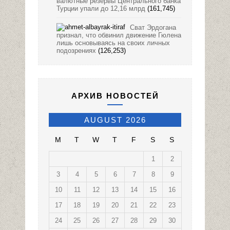
валютные резервы Центрального банка
Турции упали до 12,16 млрд
(161,745)
Сват Эрдогана
признал, что обвинил движение Гюлена
лишь основываясь на своих личных
подозрениях
(126,253)
АРХИВ НОВОСТЕЙ
AUGUST 2026
M
T
W
T
F
S
S
1
2
3
4
5
6
7
8
9
10
11
12
13
14
15
16
17
18
19
20
21
22
23
24
25
26
27
28
29
30