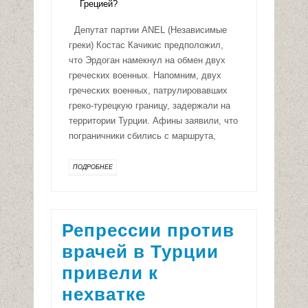
Депутат партии ANEL (Независимые
греки) Костас Качикис предположил,
что Эрдоган намекнул на обмен двух
греческих военных. Напомним, двух
греческих военных, патрулировавших
греко-турецкую границу, задержали на
территории Турции. Афины заявили, что
пограничники сбились с маршрута,
ПОДРОБНЕЕ
Репрессии против
врачей в Турции
привели к
нехватке