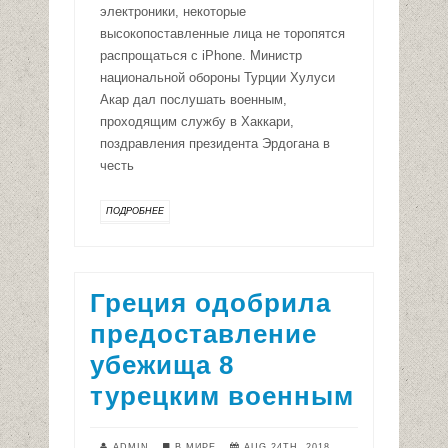
электроники, некоторые
высокопоставленные лица не торопятся
распрощаться с iPhone. Министр
национальной обороны Турции Хулуси
Акар дал послушать военным,
проходящим службу в Хаккари,
поздравления президента Эрдогана в
честь
ПОДРОБНЕЕ
Греция одобрила
предоставление
убежища 8
турецким военным
ADMIN
В МИРЕ
AUG 24TH, 2018