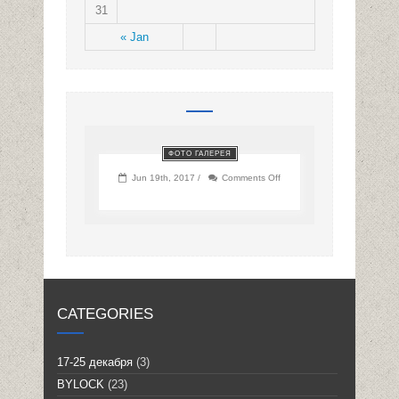
31
« Jan
ФОТО ГАЛЕРЕЯ
on
Jun 19th, 2017 /
Comments Off
CATEGORIES
17-25 декабря
(3)
BYLOCK
(23)